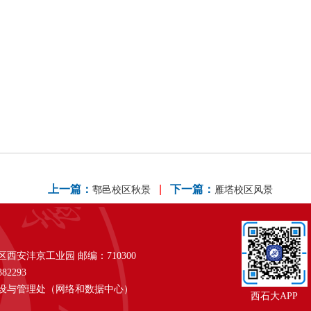
上一篇：
|
下一篇：
鄠邑校区秋景
雁塔校区风景
安沣京工业园 邮编：710300
82293
设与管理处（网络和数据中心）
西石大APP