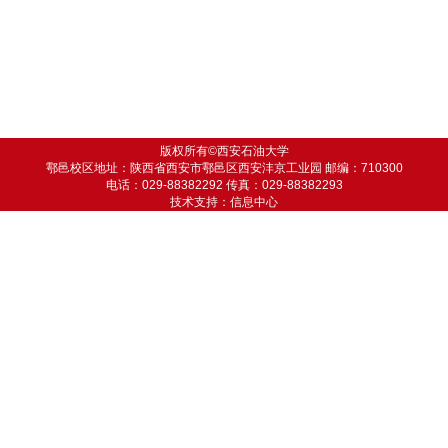
版权所有©西安石油大学
鄠邑校区地址：陕西省西安市鄠邑区西安沣京工业园 邮编：710300
电话：029-88382292 传真：029-88382293
技术支持：信息中心