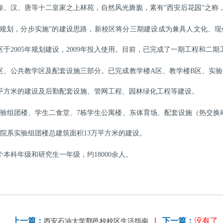
秦、汉、唐等十二皇家之上林苑，自然风光旖旎，素有“西安后花园”之称
“整体规划，分步实施”的建设思路，新校区将分三期建设成为兼具人文化、
于2005年规划建设，2009年投入使用。目前，已完成了一期工程和二
区、公共教学区及配套设施三部分。已完成教学楼
A区、教学楼B区、实验
万平方米的建设及后勤配套设施、管网工程、园林绿化工程等建设。
实验组团楼、学生二食堂、7栋学生公寓楼、东体育场、配套设施（热交换
栋院系实验组团楼总建筑面积13万平方米的建设。
个
本科
年级
和研究生一年级
，
约
1
8
000余人。
上一篇：
|
下一篇：
没有了
西安石油大学鄠邑校校区生活指南