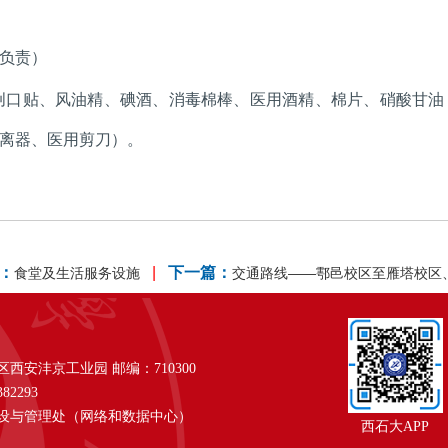
负责）
创口贴、风油精、碘酒、消毒棉棒、医用酒精、棉片、
硝酸甘油
离
器、医用剪刀）。
：
|
下一篇：
食堂及生活服务设施
交通路线——鄠邑校区至雁塔校区
安沣京工业园 邮编：710300
82293
设与管理处（网络和数据中心）
西石大APP